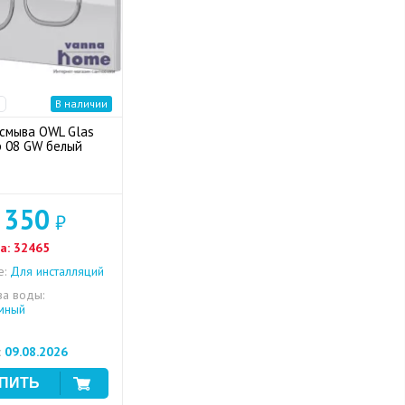
В наличии
смыва OWL Glas
 08 GW белый
 350
₽
а:
32465
е:
Для инсталляций
ва воды:
мный
:
09.08.2026