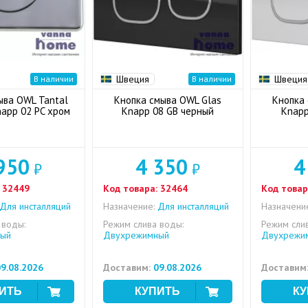
Швеция
Швеция
В наличии
В наличии
ыва OWL Tantal
Кнопка смыва OWL Glas
Кнопка 
napp 02 PC хром
Knapp 08 GB черный
Knapp
950
4 350
4
₽
₽
32449
Код товара:
32464
Код товар
Для инсталляций
Назначение:
Для инсталляций
Назначени
 воды:
Режим слива воды:
Режим сли
ый
Двухрежимный
Двухрежи
9.08.2026
Доставим:
09.08.2026
Доставим