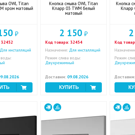
ыва OWL Titan
Кнопка смыва OWL Titan
Кнопка с
CM хром матовый
Knapp 03 TWM белый
Knapp 
матовый
150
2 150
2
₽
₽
32452
Код товара:
32454
Код товар
Для инсталляций
Назначение:
Для инсталляций
Назначени
 воды:
Режим слива воды:
Режим сли
ый
Двухрежимный
Двухрежи
9.08.2026
Доставим:
09.08.2026
Доставим