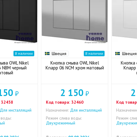
Швеция
Швеция
В наличии
В наличии
ыва OWL Nikel
Кнопка смыва OWL Nikel
Кнопка 
6 NBM черный
Knapp 06 NCM хром матовый
Knapp
атовый
150
2 150
2
₽
₽
32458
Код товара:
32460
Код товар
Для инсталляций
Назначение:
Для инсталляций
Назначени
 воды:
Режим слива воды:
Режим сли
ый
Двухрежимный
Двухрежи