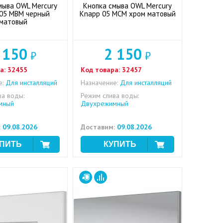
мыва OWL Mercury
Кнопка смыва OWL Mercury
05 MBM черный
Knapp 05 MCM хром матовый
матовый
 150
2 150
₽
₽
а:
32455
Код товара:
32457
е:
Для инсталляций
Назначение:
Для инсталляций
ва воды:
Режим слива воды:
мный
Двухрежимный
:
09.08.2026
Доставим:
09.08.2026