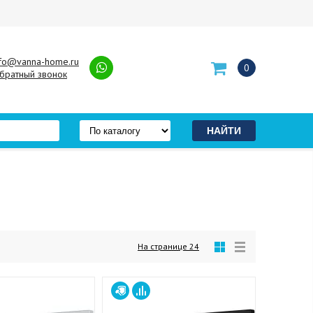
nfo@vanna-home.ru
0
братный звонок
На странице
24