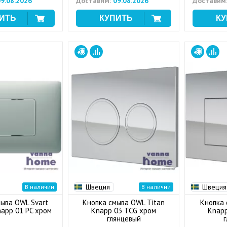
9.08.2026
Доставим:
09.08.2026
Доставим
Швеция
Швеция
В наличии
В наличии
ыва OWL Svart
Кнопка смыва OWL Titan
Кнопка 
napp 01 PC хром
Knapp 03 TCG хром
Knapp
глянцевый
г