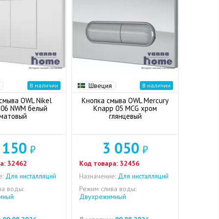
Швеция
В наличии
В наличии
смыва OWL Nikel
Кнопка смыва OWL Mercury
 06 NWM белый
Knapp 05 MCG хром
матовый
глянцевый
 150
3 050
₽
₽
а:
32462
Код товара:
32456
е:
Для инсталляций
Назначение:
Для инсталляций
ва воды:
Режим слива воды:
мный
Двухрежимный