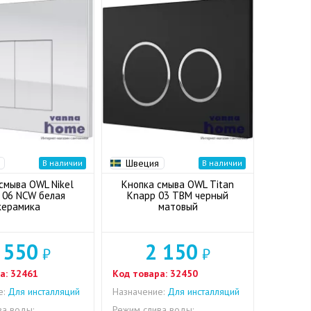
Швеция
В наличии
В наличии
смыва OWL Nikel
Кнопка смыва OWL Titan
 06 NCW белая
Knapp 03 TBM черный
керамика
матовый
 550
2 150
₽
₽
а:
32461
Код товара:
32450
е:
Для инсталляций
Назначение:
Для инсталляций
ва воды:
Режим слива воды: