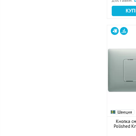
Доставим:
0
Швеция
Кнопка см
Polished K