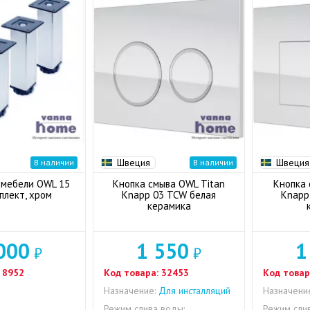
Швеция
Швеция
В наличии
В наличии
 мебели OWL 15
Кнопка смыва OWL Titan
Кнопка 
мплект, хром
Knapp 03 TCW белая
Knapp
керамика
000
1 550
1
₽
₽
8952
Код товара:
32453
Код товар
Назначение:
Для инсталляций
Назначени
Режим слива воды:
Режим сли