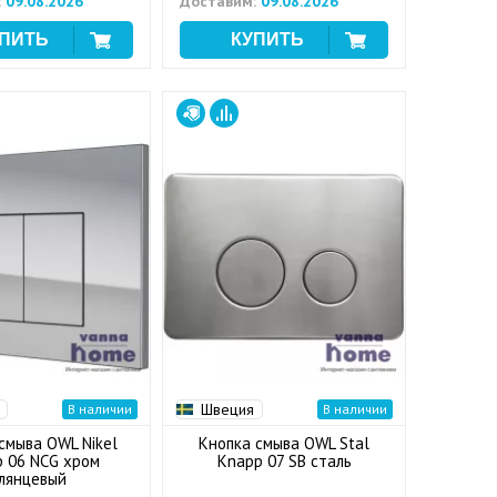
:
09.08.2026
Доставим:
09.08.2026
Швеция
В наличии
В наличии
смыва OWL Nikel
Кнопка смыва OWL Stal
 06 NCG хром
Knapp 07 SB сталь
лянцевый