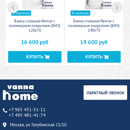
В наличии
В наличии
c
Ванна стальная Reimar с
Ванна стальная Reimar с
У
полимерным покрытием (ВИЗ)
полимерным покрытием (ВИЗ)
120x70
140x70
16 600 руб
19 600 руб
ОБРАТНЫЙ ЗВОНОК
+7 965 431-31-11
+7 495 481-41-74
Москва, ул. Голубинская 15/10