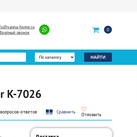
nfo@vanna-home.ru
0
братный звонок
r K-7026
 вопросов-ответов
Сравнить
Отложить
Доставка