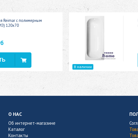
ая Reimar с полимерным
ИЗ) 120x70
уб
В наличии
О НАС
ПО
Об интернет-магазине
Сог
Каталог
Тов
Контакты
Тов