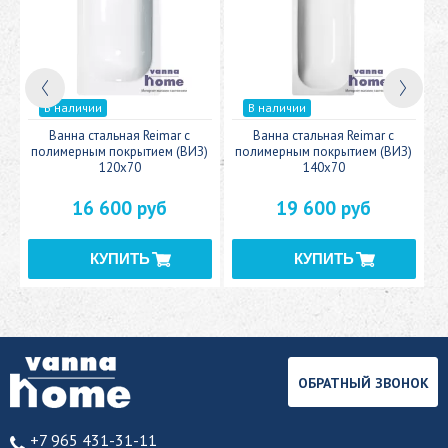
В наличии
В наличии
c
Ванна стальная Reimar с
Ванна стальная Reimar с
У
полимерным покрытием (ВИЗ)
полимерным покрытием (ВИЗ)
120x70
140x70
16 600 руб
19 600 руб
ОБРАТНЫЙ ЗВОНОК
+7 965 431-31-11