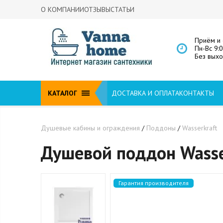
О КОМПАНИИ
ОТЗЫВЫ
СТАТЬИ
Приём и 
Пн-Вс 9:
Без вых
КАТАЛОГ
ДОСТАВКА И ОПЛАТА
КОНТАКТЫ
Душевые кабины и ограждения
/
Поддоны
/
Wasserkraft
Душевой поддон Wasse
Гарантия производителя