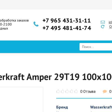
+7 965 431-31-11
обработка заказов
i
00-21:00
+7 495 481-41-74
О
одных
rkraft Amper 29T19 100x10
0 Отзыва
0
Бренд
Wasserkraf