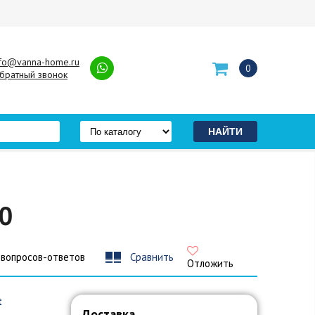
nfo@vanna-home.ru
0
братный звонок
0
 вопросов-ответов
Сравнить
Отложить
t
Доставка