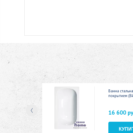
ic 150x70
Ванна стальн
покрытием (В
16 600 р