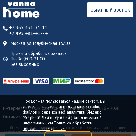
ОБРАТНЫЙ ЗВОНОК
+7 965 431-31-11
+7 495 481-41-74
Москва, ул. Голубинская 15/10
Приём и обработка заказов
Пн-Вс 9:00-21:00
Без выходных
Продолжая пользоваться нашим сайтом, Вы
даёте согласие на использование cookie-
Интернет-магазин сантехники Ванна-Хоум
© 2016 - 2026
файлов и сервиса веб-аналитики "Яндекс
Оптимизация и продвижение сайта
Метрика". Для получения дополнительной
информации см.
Политика обработки
Все торговые марки принадлежат их владельцам. Копирование
персональных данных.
составляющих частей сайта в какой бы то ни было форме без разрешения