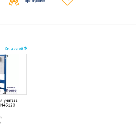
продукцию
См. другой
я унитаза
 PN45120
09
0