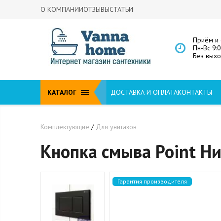
О КОМПАНИИ
ОТЗЫВЫ
СТАТЬИ
Приём и 
Пн-Вс 9:
Без вых
КАТАЛОГ
ДОСТАВКА И ОПЛАТА
КОНТАКТЫ
Комплектующие
/
Для унитазов
Кнопка смыва Point Н
Гарантия производителя