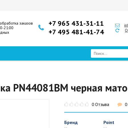
+7 965 431-31-11
обработка заказов
i
00-21:00
+7 495 481-41-74
О
одных
ика PN44081BM черная мато
0 Отзыва
0
Бренд
Point