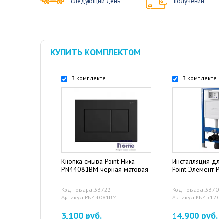
следующий день
получении
КУПИТЬ КОМПЛЕКТОМ
В комплекте
В комплекте
Кнопка смыва Point Ника
Инсталляция дл
PN44081BM черная матовая
Point Элемент
Код товара:33722
Код товара:337
Артикул:PN44081BM
Артикул:PN4512
3,100 руб.
14,900 руб.