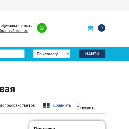
nfo@vanna-home.ru
0
братный звонок
вая
 вопросов-ответов
Сравнить
Отложить
Доставка