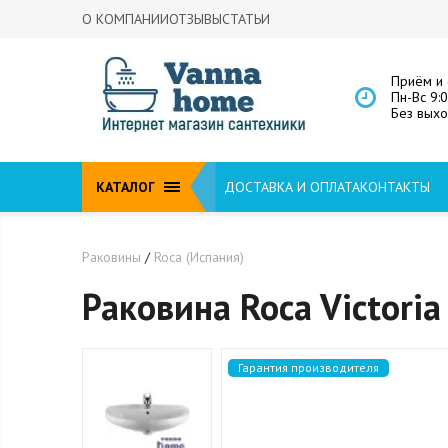
О КОМПАНИИ
ОТЗЫВЫ
СТАТЬИ
Приём и 
Пн-Вс 9:
Без вых
КАТАЛОГ
ДОСТАВКА И ОПЛАТА
КОНТАКТЫ
Раковины
/
Roca (Испания)
Раковина Roca Victoria
Гарантия производителя