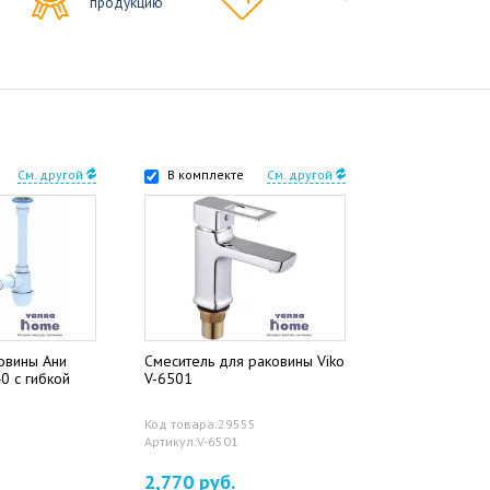
продукцию
См. другой
В комплекте
См. другой
овины Ани
Смеситель для раковины Viko
0 с гибкой
V-6501
Код товара:29555
Артикул:V-6501
2,770 руб.