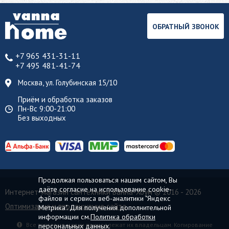
ОБРАТНЫЙ ЗВОНОК
+7 965 431-31-11
+7 495 481-41-74
Москва, ул. Голубинская 15/10
Приём и обработка заказов
Пн-Вс 9:00-21:00
Без выходных
Продолжая пользоваться нашим сайтом, Вы
даёте согласие на использование cookie-
Интернет-магазин сантехники Ванна-Хоум
© 2016 - 2026
файлов и сервиса веб-аналитики "Яндекс
Оптимизация и продвижение сайта
Метрика". Для получения дополнительной
информации см.
Политика обработки
Все торговые марки принадлежат их владельцам. Копирование
персональных данных.