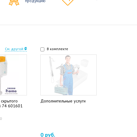
продукцию
См. другой
В комплекте
 скрытого
Дополнительные услуги
i 74 601601
40
0 руб.