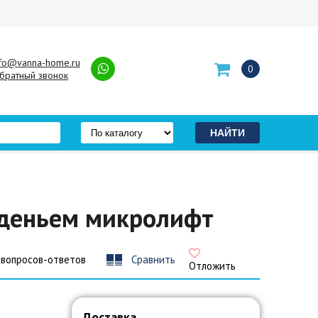
nfo@vanna-home.ru
0
братный звонок
сиденьем микролифт
 вопросов-ответов
Сравнить
Отложить
Доставка