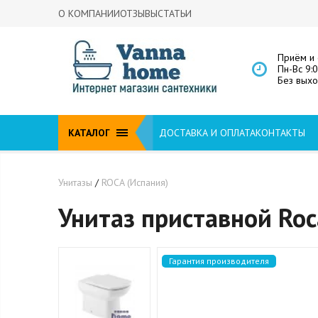
О КОМПАНИИ
ОТЗЫВЫ
СТАТЬИ
Приём и 
Пн-Вс 9:
Без вых
КАТАЛОГ
ДОСТАВКА И ОПЛАТА
КОНТАКТЫ
Унитазы
/
ROCA (Испания)
Унитаз приставной Ro
Гарантия производителя