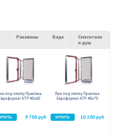
Раковины
Биде
Смесители
и душ
юк под плитку Практика
Люк под плитку Практика
Люк под пли
Евроформат АТР 40x60
Евроформат АТР 40x70
Евроформа
9 700 руб
10 200 руб