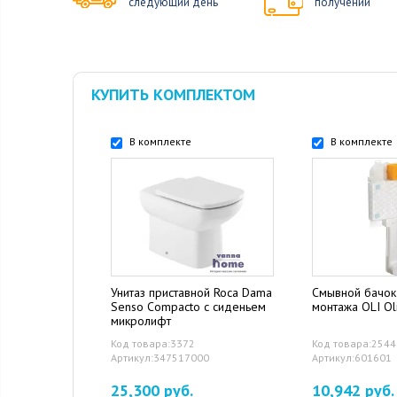
следующий день
получении
КУПИТЬ КОМПЛЕКТОМ
В комплекте
В комплекте
Унитаз приставной Roca Dama
Смывной бачок
Senso Compacto с сиденьем
монтажа OLI Ol
микролифт
Код товара:3372
Код товара:254
Артикул:347517000
Артикул:601601
25,300 руб.
10,942 руб.