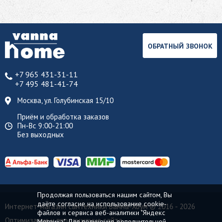
ОБРАТНЫЙ ЗВОНОК
+7 965 431-31-11
+7 495 481-41-74
Москва, ул. Голубинская 15/10
Приём и обработка заказов
Пн-Вс 9:00-21:00
Без выходных
Продолжая пользоваться нашим сайтом, Вы
даёте согласие на использование cookie-
Интернет-магазин сантехники Ванна-Хоум
© 2016 - 2026
файлов и сервиса веб-аналитики "Яндекс
Оптимизация и продвижение сайта
Метрика". Для получения дополнительной