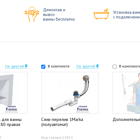
Демонтаж и
Установка ван
вывоз
с подключени
ванны бесплатно
См. другой
В комплекте
См. другой
В комплект
ь для ванны
Слив-перелив 1Marka
Дополнительн
a 80 правая
(полуавтомат)
72
Код товара:13651