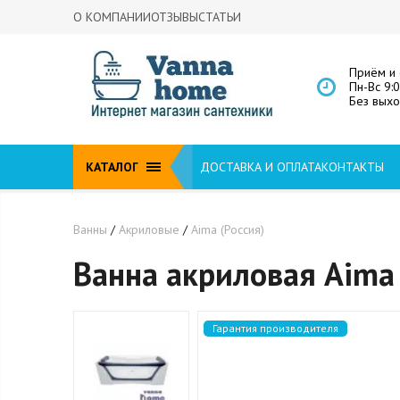
О КОМПАНИИ
ОТЗЫВЫ
СТАТЬИ
Приём и 
Пн-Вс 9:
Без вых
КАТАЛОГ
ДОСТАВКА И ОПЛАТА
КОНТАКТЫ
Ванны
/
Акриловые
/
Aima (Россия)
Ванна акриловая Aima 
Гарантия производителя