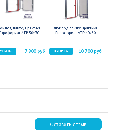
юк под плитку Практика
Люк под плитку Практика
Люк под плит
Евроформат АТР 30x30
Евроформат АТР 40x80
60
7 800 руб
10 700 руб
Оставить отзыв