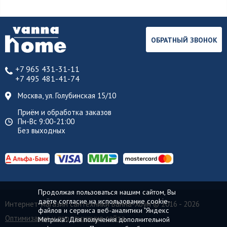
ОБРАТНЫЙ ЗВОНОК
+7 965 431-31-11
+7 495 481-41-74
Москва, ул. Голубинская 15/10
Приём и обработка заказов
Пн-Вс 9:00-21:00
Без выходных
Продолжая пользоваться нашим сайтом, Вы
даёте согласие на использование cookie-
Интернет-магазин сантехники Ванна-Хоум
© 2016 - 2026
файлов и сервиса веб-аналитики "Яндекс
Оптимизация и продвижение сайта
Метрика". Для получения дополнительной