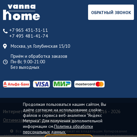
ОБРАТНЫЙ ЗВОНОК
+7 965 431-31-11
+7 495 481-41-74
Москва, ул. Голубинская 15/10
Приём и обработка заказов
Пн-Вс 9:00-21:00
Без выходных
Продолжая пользоваться нашим сайтом, Вы
даёте согласие на использование cookie-
Интернет-магазин сантехники Ванна-Хоум
© 2016 - 2026
файлов и сервиса веб-аналитики "Яндекс
Оптимизация и продвижение сайта
Метрика". Для получения дополнительной
информации см.
Политика обработки
Все торговые марки принадлежат их владельцам. Копирование
персональных данных.
составляющих частей сайта в какой бы то ни было форме без разрешения