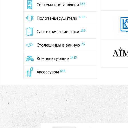
Система инсталляции
338
Полотенцесушители
1706
Сантехнические люки
189
Столешницы в ванную
28
Комплектующие
1415
Аксессуары
846