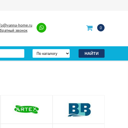
nfo@vanna-home.ru
0
братный звонок