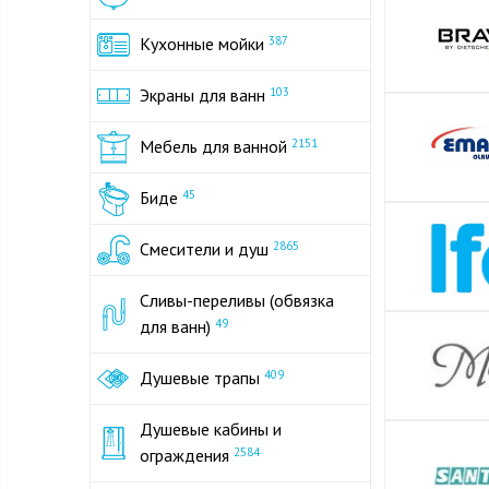
Кухонные мойки
387
Экраны для ванн
103
Мебель для ванной
2151
Биде
45
Смесители и душ
2865
Сливы-переливы (обвязка
для ванн)
49
Душевые трапы
409
Душевые кабины и
ограждения
2584