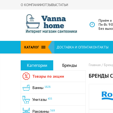
О КОМПАНИИ
ОТЗЫВЫ
СТАТЬИ
Приём и 
Пн-Вс 9:
Без вых
КАТАЛОГ
ДОСТАВКА И ОПЛАТА
КОНТАКТЫ
Категории
Бренды
Главная
/ Брен
БРЕНДЫ 
Товары по акции
Ванны
1828
Унитазы
435
Раковины
369