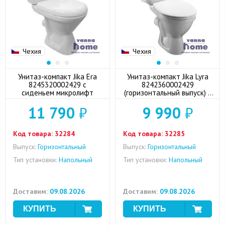
Чехия
Чехия
Унитаз-компакт Jika Era
Унитаз-компакт Jika Lyra
8245320002429 с
8242360002429
сиденьем микролифт
(горизонтальный выпуск) с
сиденьем дюропласт
11 790
₽
9 990
₽
Код товара:
32284
Код товара:
32285
Выпуск:
Горизонтальный
Выпуск:
Горизонтальный
Тип установки:
Напольный
Тип установки:
Напольный
Доставим:
09.08.2026
Доставим:
09.08.2026