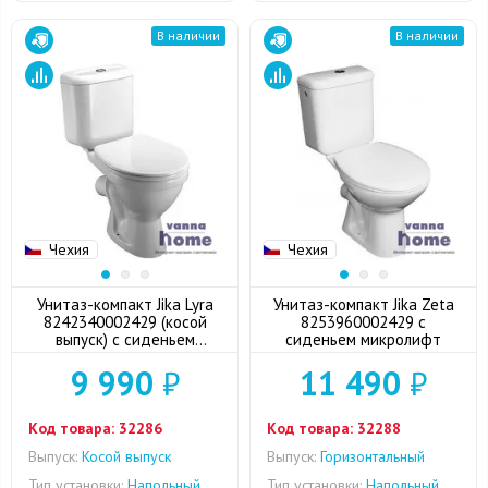
В наличии
В наличии
Чехия
Чехия
Унитаз-компакт Jika Lyra
Унитаз-компакт Jika Zeta
8242340002429 (косой
8253960002429 с
выпуск) с сиденьем
сиденьем микролифт
дюропласт
9 990
₽
11 490
₽
Код товара:
32286
Код товара:
32288
Выпуск:
Косой выпуск
Выпуск:
Горизонтальный
Тип установки:
Напольный
Тип установки:
Напольный