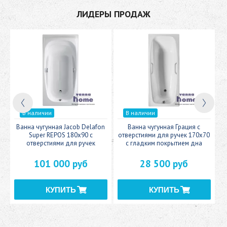
ЛИДЕРЫ ПРОДАЖ
В наличии
В наличии
n
Ванна чугунная Jacob Delafon
Ванна чугунная Грация с
В
Super REPOS 180х90 с
отверстиями для ручек 170х70
отверстиями для ручек
с гладким покрытием дна
101 000 руб
28 500 руб