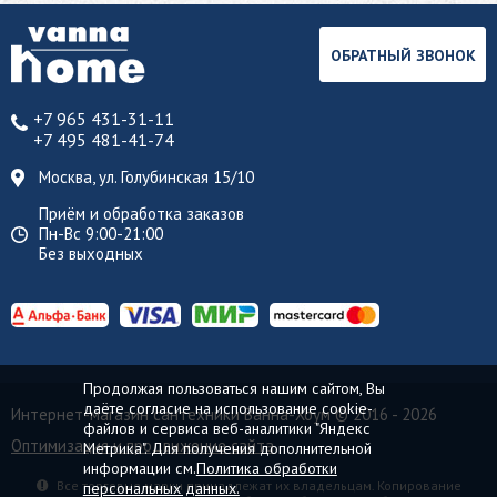
ОБРАТНЫЙ ЗВОНОК
+7 965 431-31-11
+7 495 481-41-74
Москва, ул. Голубинская 15/10
Приём и обработка заказов
Пн-Вс 9:00-21:00
Без выходных
Продолжая пользоваться нашим сайтом, Вы
даёте согласие на использование cookie-
Интернет-магазин сантехники Ванна-Хоум
© 2016 - 2026
файлов и сервиса веб-аналитики "Яндекс
Оптимизация и продвижение сайта
Метрика". Для получения дополнительной
информации см.
Политика обработки
Все торговые марки принадлежат их владельцам. Копирование
персональных данных.