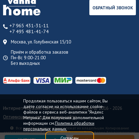
ОБРАТНЫЙ ЗВОНОК
+7 965 431-31-11
+7 495 481-41-74
Москва, ул. Голубинская 15/10
Приём и обработка заказов
Пн-Вс 9:00-21:00
Без выходных
Продолжая пользоваться нашим сайтом, Вы
даёте согласие на использование cookie-
Интернет-магазин сантехники Ванна-Хоум
© 2016 - 2026
файлов и сервиса веб-аналитики "Яндекс
Оптимизация и продвижение сайта
Метрика". Для получения дополнительной
информации см.
Политика обработки
Все торговые марки принадлежат их владельцам. Копирование
персональных данных.
составляющих частей сайта в какой бы то ни было форме без разрешения
владельца авторских прав запрещено.
Согласен