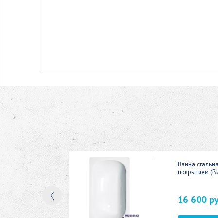
ic 150x70
Ванна стальн
покрытием (В
16 600 р