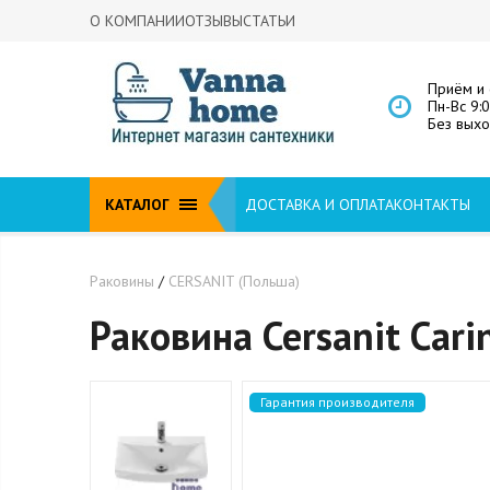
О КОМПАНИИ
ОТЗЫВЫ
СТАТЬИ
Приём и 
Пн-Вс 9:
Без вых
КАТАЛОГ
ДОСТАВКА И ОПЛАТА
КОНТАКТЫ
Раковины
/
CERSANIT (Польша)
Раковина Cersanit Cari
Гарантия производителя