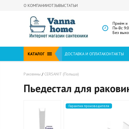
О КОМПАНИИ
ОТЗЫВЫ
СТАТЬИ
Приём и 
Пн-Вс 9:
Без вых
КАТАЛОГ
ДОСТАВКА И ОПЛАТА
КОНТАКТЫ
Раковины
/
CERSANIT (Польша)
Пьедестал для раковин
Гарантия производителя