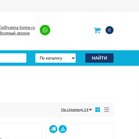
nfo@vanna-home.ru
0
братный звонок
На странице
24