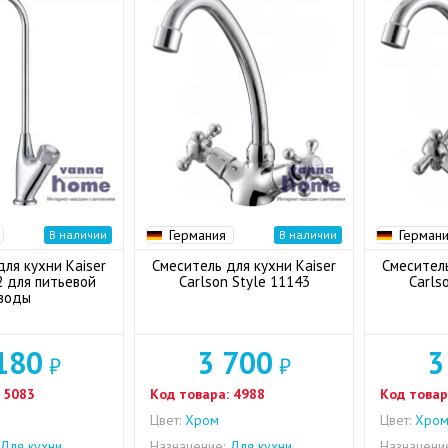
Германия
Герман
В наличии
В наличии
ля кухни Kaiser
Смеситель для кухни Kaiser
Смеситель
 для питьевой
Carlson Style 11143
Carls
воды
180
3 700
3
₽
₽
5083
Код товара:
4988
Код товар
Цвет:
Хром
Цвет:
Хро
Для кухни
Назначение:
Для кухни
Назначени