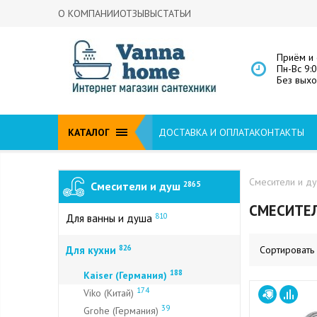
О КОМПАНИИ
ОТЗЫВЫ
СТАТЬИ
Приём и 
Пн-Вс 9:
Без вых
КАТАЛОГ
ДОСТАВКА И ОПЛАТА
КОНТАКТЫ
Смесители и д
Смесители и душ
2865
СМЕСИТЕЛ
810
Для ванны и душа
826
Для кухни
Сортировать
188
Kaiser (Германия)
174
Viko (Китай)
39
Grohe (Германия)