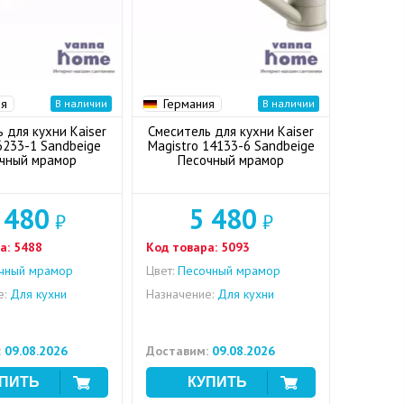
ия
Германия
В наличии
В наличии
 для кухни Kaiser
Смеситель для кухни Kaiser
6233-1 Sandbeige
Magistro 14133-6 Sandbeige
чный мрамор
Песочный мрамор
 480
5 480
₽
₽
а:
5488
Код товара:
5093
чный мрамор
Цвет:
Песочный мрамор
е:
Для кухни
Назначение:
Для кухни
:
09.08.2026
Доставим:
09.08.2026