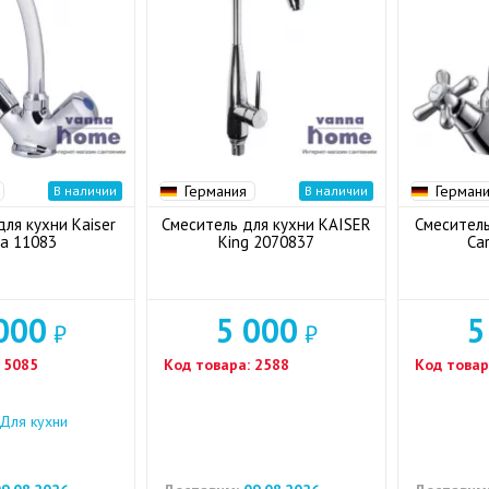
Германия
Герман
В наличии
В наличии
ля кухни Kaiser
Смеситель для кухни KAISER
Смеситель
a 11083
King 2070837
Ca
000
5 000
5
₽
₽
5085
Код товара:
2588
Код товар
Для кухни