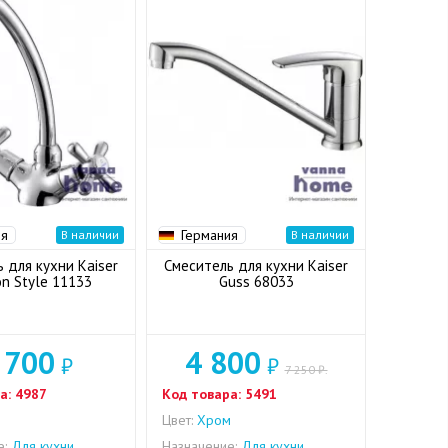
ия
Германия
В наличии
В наличии
 для кухни Kaiser
Смеситель для кухни Kaiser
on Style 11133
Guss 68033
 700
4 800
₽
₽
7 250 ₽.
а:
4987
Код товара:
5491
м
Цвет:
Хром
е:
Для кухни
Назначение:
Для кухни