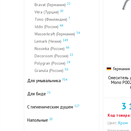
22
Bravat (Германия)
10
Vitra (Турция)
7
Timo (Финляндия)
44
Iddis (Россия)
34
Wasserkraft (Германия)
149
Lemark (Чехия)
66
Rossinka (Россия)
13
Decoroom (Россия)
24
Polygran (Россия)
Германия
56
Granula (Россия)
Смеситель д
704
Для умывальника
Mono P002
75
Для биде
3 
127
С гигиеническим душем
Код товара:
20
Напольные
Цвет:
Хром
Назначение: