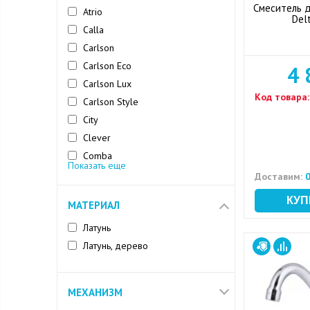
Смеситель д
Atrio
Del
Calla
Carlson
Carlson Eco
4 
Carlson Lux
Код товара:
Carlson Style
City
Clever
Comba
Показать еще
County
Доставим:
0
Decor
МАТЕРИАЛ
Eco
Латунь
Латунь, дерево
МЕХАНИЗМ