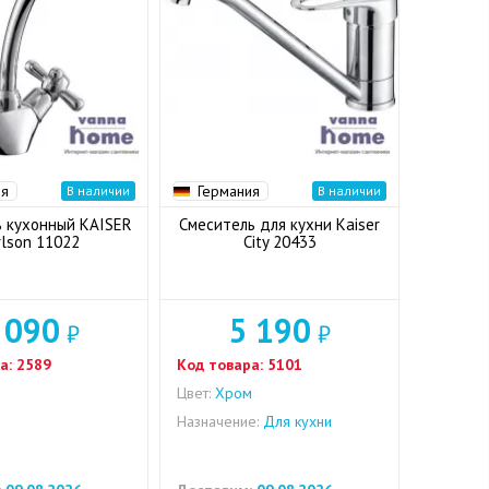
ия
Германия
В наличии
В наличии
 кухонный KAISER
Смеситель для кухни Kaiser
rlson 11022
City 20433
 090
5 190
₽
₽
а:
2589
Код товара:
5101
Цвет:
Хром
Назначение:
Для кухни