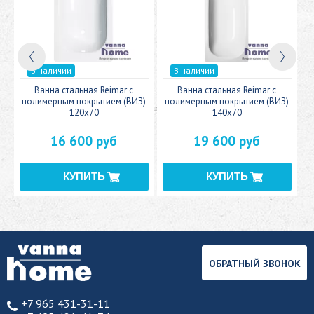
В наличии
В наличии
c
Ванна стальная Reimar с
Ванна стальная Reimar с
У
полимерным покрытием (ВИЗ)
полимерным покрытием (ВИЗ)
120x70
140x70
16 600 руб
19 600 руб
ОБРАТНЫЙ ЗВОНОК
+7 965 431-31-11