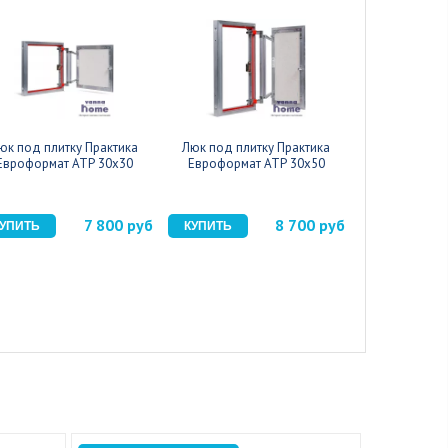
юк под плитку Практика
Люк под плитку Практика
Люк под пли
Евроформат АТР 30x30
Евроформат АТР 30x50
Евроформа
7 800 руб
8 700 руб