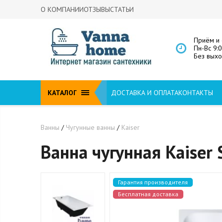
О КОМПАНИИ
ОТЗЫВЫ
СТАТЬИ
Приём и 
Пн-Вс 9:
Без вых
КАТАЛОГ
ДОСТАВКА И ОПЛАТА
КОНТАКТЫ
Ванны
/
Чугунные ванны
/
Kaiser
Ванна чугунная Kaiser
Гарантия производителя
Бесплатная доставка