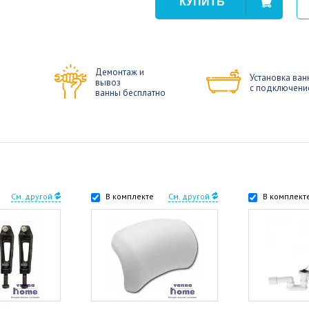
Демонтаж и
Установка ван
вывоз
с подключени
ванны бесплатно
См. другой
В комплекте
См. другой
В комплект