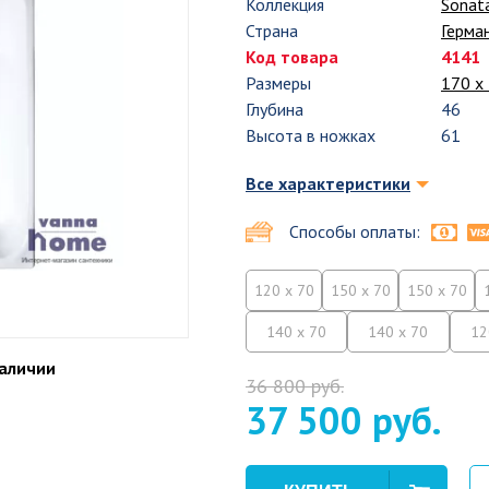
Коллекция
Sonat
Страна
Герма
Код товара
4141
Размеры
170 х
Глубина
46
Высота в ножках
61
Все характеристики
Способы оплаты:
120 x 70
150 x 70
150 x 70
140 x 70
140 x 70
12
наличии
36 800 руб.
37 500 руб.