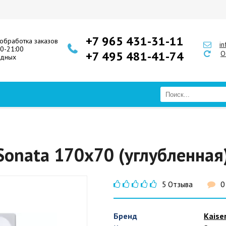
+7 965 431-31-11
обработка заказов
i
00-21:00
+7 495 481-41-74
О
одных
 Sonata 170x70 (углубленная
5 Отзыва
0
Бренд
Kaise