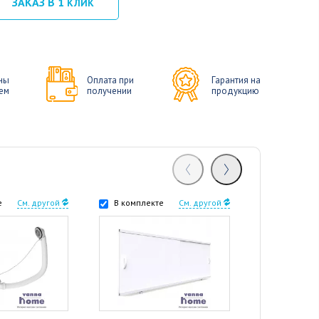
ЗАКАЗ В 1
КЛИК
ны
Оплата при
Гарантия на
ем
получении
продукцию
е
См. другой
В комплекте
См. другой
В комплек