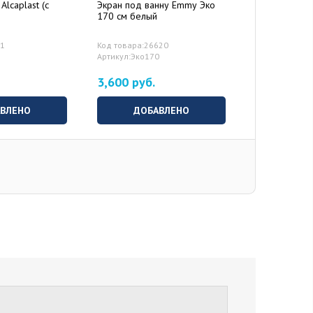
Alcaplast (с
Экран под ванну Emmy Эко
Дополнитель
170 см белый
71
Код товара:26620
Артикул:Эко170
3,600 руб.
0 руб.
ВЫБ
ВЛЕНО
ДОБАВЛЕНО