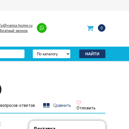
nfo@vanna-home.ru
0
братный звонок
)
 вопросов-ответов
Сравнить
Отложить
r
Доставка