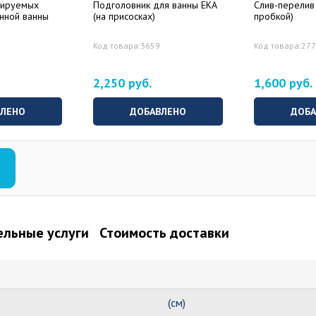
лируемых
Подголовник для ванны EKA
Слив-перелив 
унной ванны
(на присосках)
пробкой)
Код товара:3659
Код товара:27
2,250 руб.
1,600 руб.
ВЛЕНО
ДОБАВЛЕНО
ДОБА
льные услуги
Стоимость доставки
(см)