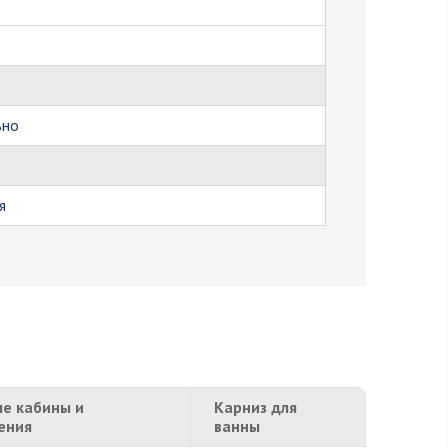
ьно
я
е кабины и
Карниз для
ения
ванны