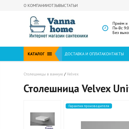
О КОМПАНИИ
ОТЗЫВЫ
СТАТЬИ
Приём и 
Пн-Вс 9:
Без вых
КАТАЛОГ
ДОСТАВКА И ОПЛАТА
КОНТАКТЫ
Столешницы в ванную
/
Velvex
Столешница Velvex Uni
Гарантия производителя