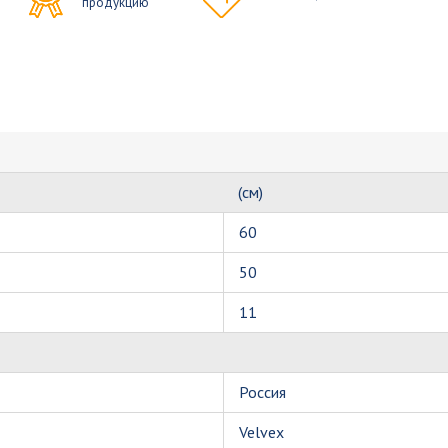
продукцию
(см)
60
50
11
Россия
Velvex