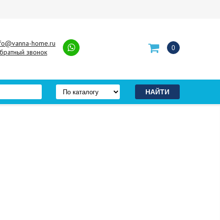
nfo@vanna-home.ru
0
братный звонок