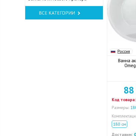
ВСЕ КАТЕГОРИИ
Россия
Ванна ак
Omeg
88
Код товара:
Размеры:
180
Комплектац
180 см
Доставим:
0