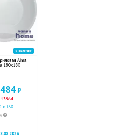
В наличии
риловая Aima
a 180x180
 484
₽
13964
 x 180
ия
8.08.2026