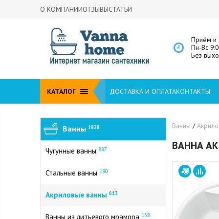
О КОМПАНИИ
ОТЗЫВЫ
СТАТЬИ
Приём и 
Пн-Вс 9:
Без вых
КАТАЛОГ
ДОСТАВКА И ОПЛАТА
КОНТАКТЫ
Ванны
/
Акрил
Ванны
1828
ВАННА АК
887
Чугунные ванны
190
Стальные ванны
613
Акриловые ванны
138
Ванны из литьевого мрамора