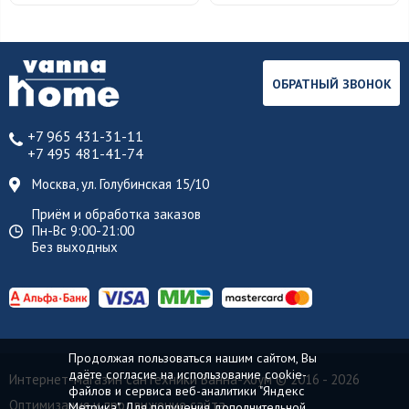
ОБРАТНЫЙ ЗВОНОК
+7 965 431-31-11
+7 495 481-41-74
Москва, ул. Голубинская 15/10
Приём и обработка заказов
Пн-Вс 9:00-21:00
Без выходных
Продолжая пользоваться нашим сайтом, Вы
даёте согласие на использование cookie-
Интернет-магазин сантехники Ванна-Хоум
© 2016 - 2026
файлов и сервиса веб-аналитики "Яндекс
Оптимизация и продвижение сайта
Метрика". Для получения дополнительной