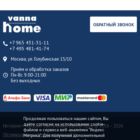
ОБРАТНЫЙ ЗВОНОК
+7 965 431-31-11
+7 495 481-41-74
Москва, ул. Голубинская 15/10
Приём и обработка заказов
Пн-Вс 9:00-21:00
Без выходных
Продолжая пользоваться нашим сайтом, Вы
даёте согласие на использование cookie-
Интернет-магазин сантехники Ванна-Хоум
© 2016 - 2026
файлов и сервиса веб-аналитики "Яндекс
Оптимизация и продвижение сайта
Метрика". Для получения дополнительной