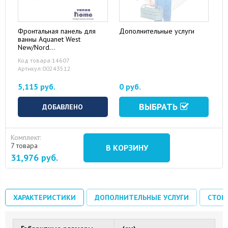
Фронтальная панель для
Дополнительные услуги
ванны Aquanet West
New/Nord
New/Light/Corsica/Roma/Medea
Код товара:14607
150
Артикул:00243512
5,115 руб.
0 руб.
ВЫБРАТЬ
ДОБАВЛЕНО
Комплект:
7 товара
В КОРЗИНУ
31,976
руб.
ХАРАКТЕРИСТИКИ
ДОПОЛНИТЕЛЬНЫЕ УСЛУГИ
СТОИ