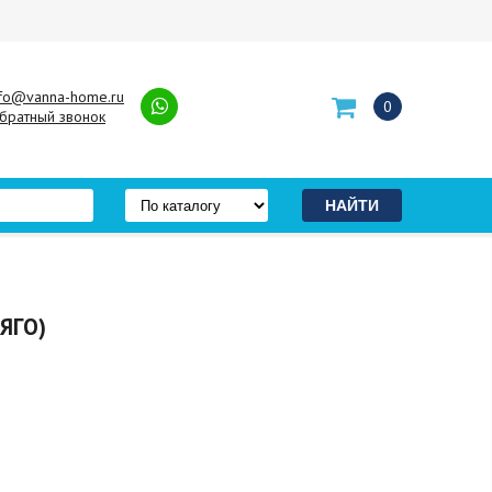
nfo@vanna-home.ru
0
братный звонок
ЯГО)