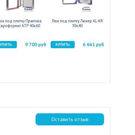
юк под плитку Практика
Люк под плитку Люкер AL-KR
Люк под плит
Евроформат АТР 40x60
30x40
30
9 700 руб
6 661 руб
Оставить отзыв