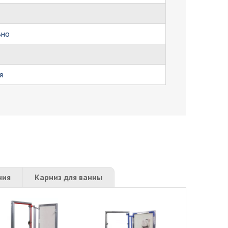
ьно
я
ния
Карниз для ванны