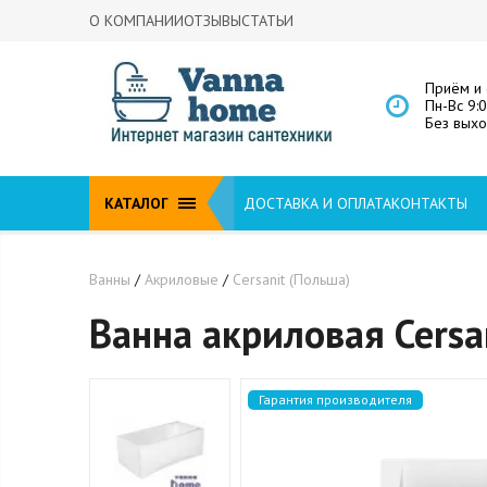
О КОМПАНИИ
ОТЗЫВЫ
СТАТЬИ
Приём и 
Пн-Вс 9:
Без вых
КАТАЛОГ
ДОСТАВКА И ОПЛАТА
КОНТАКТЫ
Ванны
/
Акриловые
/
Cersanit (Польша)
Ванна акриловая Cersa
Гарантия производителя