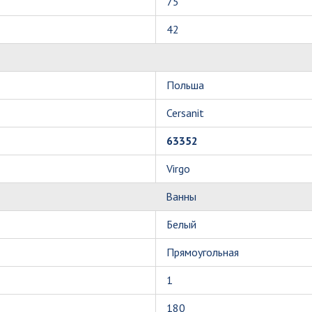
75
42
Польша
Cersanit
63352
Virgo
Ванны
Белый
Прямоугольная
1
180