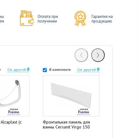
ны
Оплата при
Гарантия на
ем
получении
продукцию
е
См. другой
В комплекте
См. другой
В комплек
Alcaplast (с
Фронтальная панель для
Дополнитель
ванны Cersanit Virgo 150