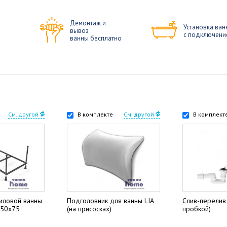
Демонтаж и
Установка ван
вывоз
с подключени
ванны бесплатно
См. другой
В комплекте
См. другой
В комплект
риловой ванны
Подголовник для ванны LIA
Слив-перелив 
 150x75
(на присосках)
пробкой)