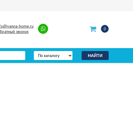
nfo@vanna-home.ru
0
братный звонок