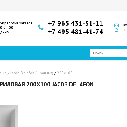
+7 965 431-31-11
обработка заказов
i
00-21:00
+7 495 481-41-74
О
одных
овые
/
Jacob Delafon (Франция)
/
200х100
РИЛОВАЯ 200Х100 JACOB DELAFON