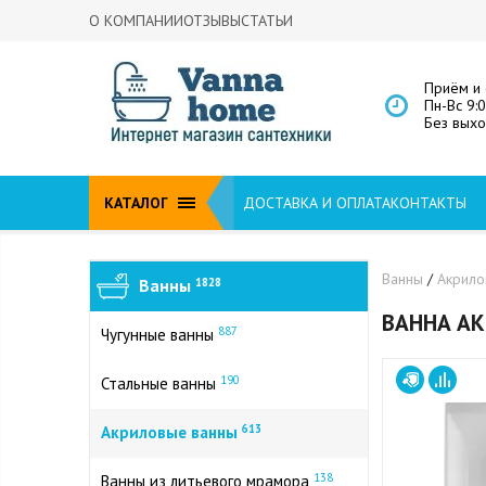
О КОМПАНИИ
ОТЗЫВЫ
СТАТЬИ
Приём и 
Пн-Вс 9:
Без вых
КАТАЛОГ
ДОСТАВКА И ОПЛАТА
КОНТАКТЫ
Ванны
/
Акрил
Ванны
1828
ВАННА АК
887
Чугунные ванны
190
Стальные ванны
613
Акриловые ванны
138
Ванны из литьевого мрамора