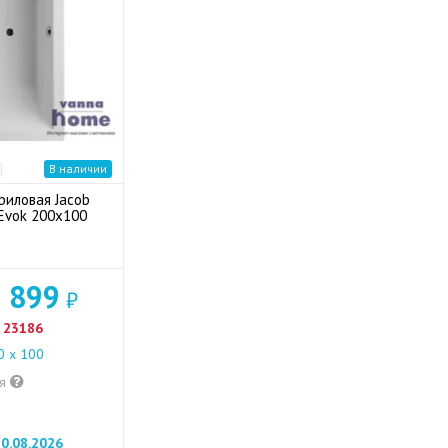
В наличии
риловая Jacob
Evok 200x100
 899
₽
23186
 х 100
ия
0.08.2026