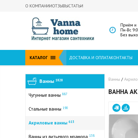
О КОМПАНИИ
ОТЗЫВЫ
СТАТЬИ
Приём и 
Пн-Вс 9:
Без вых
КАТАЛОГ
ДОСТАВКА И ОПЛАТА
КОНТАКТЫ
Ванны
/
Акрил
Ванны
1828
ВАННА АК
887
Чугунные ванны
190
Стальные ванны
613
Акриловые ванны
138
Ванны из литьевого мрамора