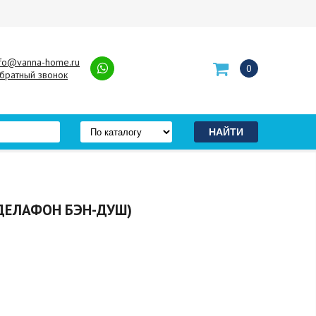
nfo@vanna-home.ru
0
братный звонок
 ДЕЛАФОН БЭН-ДУШ)