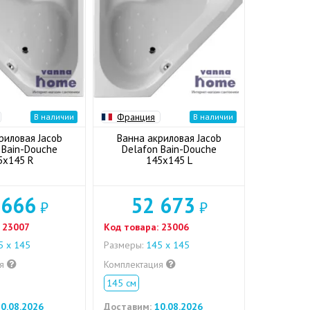
Франция
В наличии
В наличии
риловая Jacob
Ванна акриловая Jacob
 Bain-Douche
Delafon Bain-Douche
5x145 R
145x145 L
 666
52 673
₽
₽
23007
Код товара:
23006
 х 145
Размеры:
145 х 145
ия
Комплектация
145 см
0.08.2026
Доставим:
10.08.2026