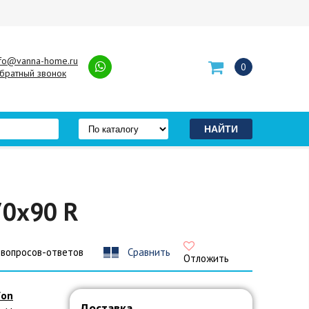
nfo@vanna-home.ru
0
братный звонок
70x90 R
 вопросов-ответов
Сравнить
Отложить
fon
Доставка