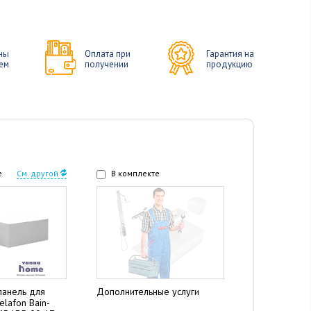
ны
Оплата при
Гарантия на
ем
получении
продукцию
е
См. другой
В комплекте
панель для
Дополнительные услуги
elafon Bain-