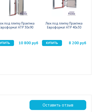
юк под плитку Практика
Люк под плитку Практика
Люк под пли
Евроформат АТР 30x90
Евроформат АТР 40x30
Евроформа
10 800 руб
8 200 руб
Оставить отзыв