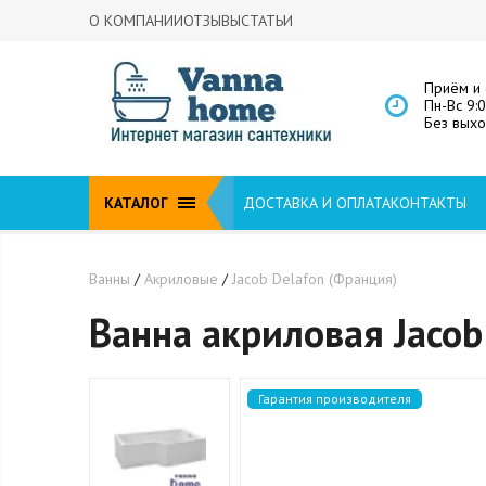
О КОМПАНИИ
ОТЗЫВЫ
СТАТЬИ
Приём и 
Пн-Вс 9:
Без вых
КАТАЛОГ
ДОСТАВКА И ОПЛАТА
КОНТАКТЫ
Ванны
/
Акриловые
/
Jacob Delafon (Франция)
Ванна акриловая Jacob
Гарантия производителя