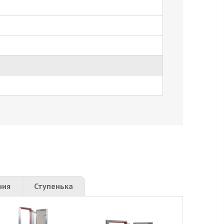
ния
Ступенька