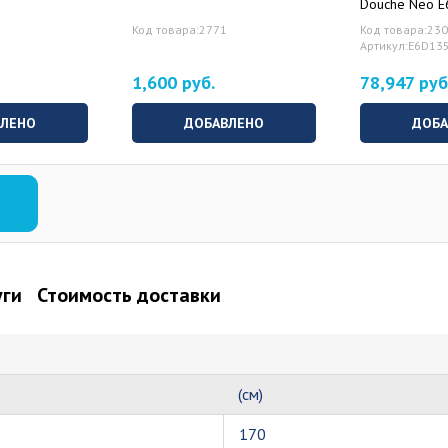
Douche Neo E
L/R
Код товара:2771
Код товара:23
Артикул:E6D13
1,600 руб.
78,947 руб
ВЛЕНО
ДОБАВЛЕНО
ДОБА
уги
Стоимость доставки
(см)
170