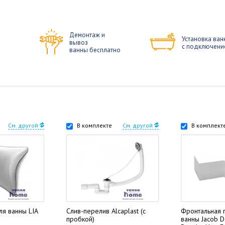
Демонтаж и
Установка ван
вывоз
с подключени
ванны бесплатно
См. другой
В комплекте
См. другой
В комплект
ля ванны LIA
Слив-перелив Alcaplast (с
Фронтальная 
пробкой)
ванны Jacob D