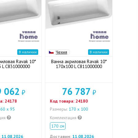
Чехия
В наличии
В наличии
риловая Ravak 10°
Ванна акриловая Ravak 10°
 L C831000000
170x100 L C811000000
9 062
76 787
₽
₽
а:
24178
Код товара:
24180
60 x 95
Размеры:
170 x 100
ция
Комплектация
170 см
:
11.08.2026
Доставим:
11.08.2026