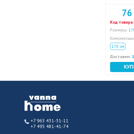
76
Код товара:
Размеры:
170
Комплектац
170 см
Доставим:
1
+7 965 431-31-11
+7 495 481-41-74