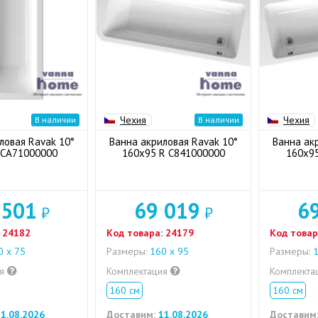
Чехия
Чехия
В наличии
В наличии
ловая Ravak 10°
Ванна акриловая Ravak 10°
Ванна ак
 CA71000000
160x95 R C841000000
160x95
 501
69 019
6
₽
₽
24182
Код товара:
24179
Код товар
 х 75
Размеры:
160 x 95
Размеры:
1
ия
Комплектация
Комплекта
160 см
160 см
1.08.2026
Доставим:
11.08.2026
Доставим