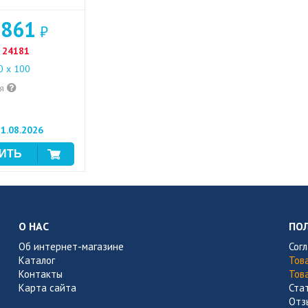
 861
₽
24181
 x 100
ия
1.08.2026
О НАС
ПО
Об интернет-магазине
Сог
Каталог
Тов
Контакты
Тов
Карта сайта
Ста
Отз