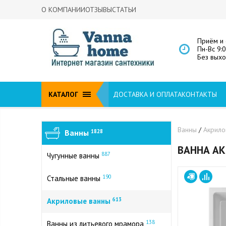
О КОМПАНИИ
ОТЗЫВЫ
СТАТЬИ
Приём и 
Пн-Вс 9:
Без вых
КАТАЛОГ
ДОСТАВКА И ОПЛАТА
КОНТАКТЫ
Ванны
/
Акрил
Ванны
1828
ВАННА АК
887
Чугунные ванны
190
Стальные ванны
613
Акриловые ванны
138
Ванны из литьевого мрамора