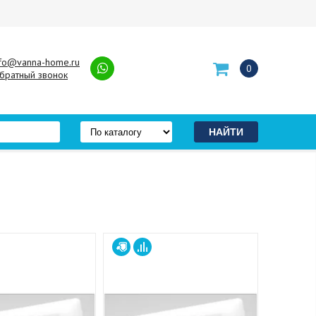
nfo@vanna-home.ru
0
братный звонок