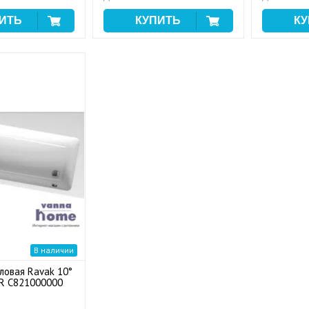
В наличии
ловая Ravak 10°
R C821000000