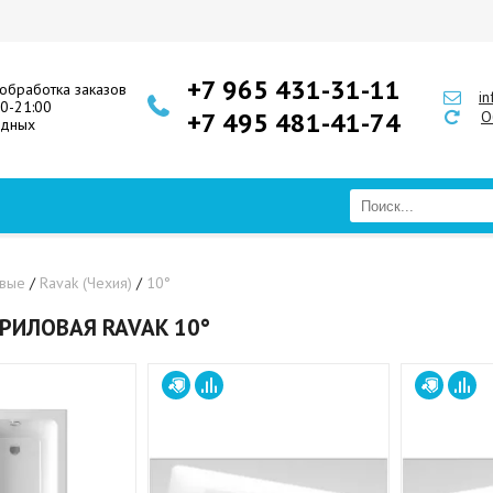
+7 965 431-31-11
обработка заказов
i
00-21:00
+7 495 481-41-74
О
одных
овые
/
Ravak (Чехия)
/
10°
РИЛОВАЯ RAVAK 10°