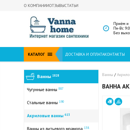
О КОМПАНИИ
ОТЗЫВЫ
СТАТЬИ
Приём и 
Пн-Вс 9:
Без вых
КАТАЛОГ
ДОСТАВКА И ОПЛАТА
КОНТАКТЫ
Ванны
/
Акрил
Ванны
1828
ВАННА АК
887
Чугунные ванны
190
Стальные ванны
613
Акриловые ванны
138
Ванны из литьевого мрамора