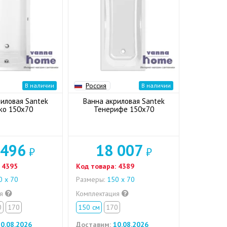
Россия
В наличии
В наличии
иловая Santek
Ванна акриловая Santek
ко 150x70
Тенерифе 150x70
 496
18 007
₽
₽
4395
Код товара:
4389
 х 70
Размеры:
150 х 70
ия
Комплектация
0
170
150 см
170
0.08.2026
Доставим:
10.08.2026