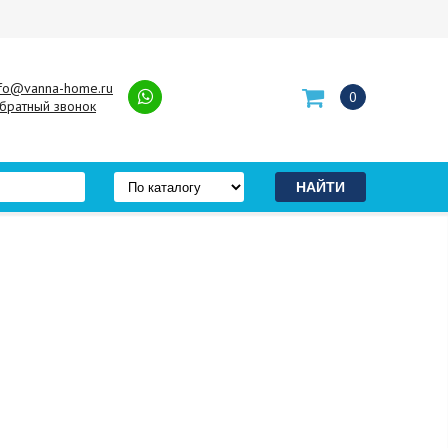
nfo@vanna-home.ru
0
братный звонок