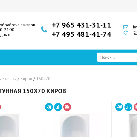
+7 965 431-31-11
обработка заказов
i
00-21:00
+7 495 481-41-74
О
одных
ые ванны
/
Киров
/
150х70
ГУННАЯ 150Х70 КИРОВ