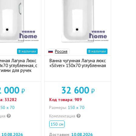
Россия
В наличии
В наличии
унная Лагуна Люкс
Ванна чугунная Лагуна люкс
50x70 углубленная, с
«Silver» 150x70 углубленная
тиями для ручек
2 000
32 600
₽
₽
а:
33282
Код товара:
989
50 х 70
Размеры:
150 х 70
ция
Комплектация
150 см
:
10.08.2026
Доставим:
10.08.2026