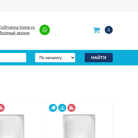
nfo@vanna-home.ru
0
братный звонок