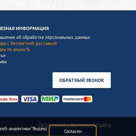
ЛЕЗНАЯ ИНФОРМАЦИЯ
лашение об обработке персональных данных
ары с бесплатной доставкой
ары по акции %
тьи
ывы
ОБРАТНЫЙ ЗВОНОК
Оптимизация и продвижение сайта
веб-аналитики "Яндекс
Согласен
 разрешения владельца авторских прав запрещено.