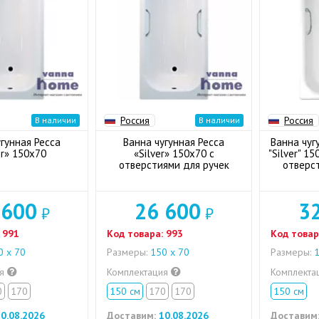
Россия
Россия
В наличии
В наличии
гунная Ресса
Ванна чугунная Ресса
Ванна чуг
er» 150х70
«Silver» 150х70 с
"Silver" 1
отверстиями для ручек
отверс
 600
26 600
3
₽
₽
991
Код товара:
993
Код товар
 х 70
Размеры:
150 х 70
Размеры:
1
ия
Комплектация
Комплекта
0
170
150 см
170
170
150 см
0.08.2026
Доставим:
10.08.2026
Доставим