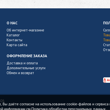
О НАС
ПО
Об интернет-магазине
Сог
Каталог
Тов
Контакты
Тов
Карта сайта
Ста
Отз
ОФОРМЛЕНИЕ ЗАКАЗА
Доставка и оплата
Дополнительные услуги
Обмен и возврат
026
 Вы даёте согласие на использование cookie-файлов и сервиса 
ой информации см.
Политика обработки персональных данных.
. Копирование составляющих частей сайта в какой бы то ни было форме без