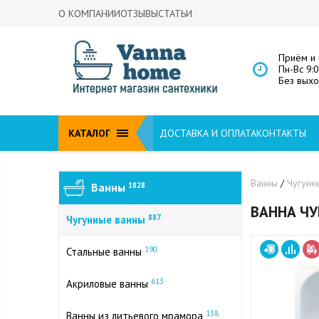
О КОМПАНИИ
ОТЗЫВЫ
СТАТЬИ
Приём и 
Пн-Вс 9:
Без вых
КАТАЛОГ
ДОСТАВКА И ОПЛАТА
КОНТАКТЫ
Ванны
/
Чугунн
Ванны
1828
ВАННА ЧУ
887
Чугунные ванны
190
Стальные ванны
613
Акриловые ванны
138
Ванны из литьевого мрамора