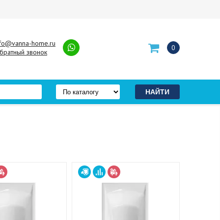
nfo@vanna-home.ru
0
братный звонок