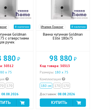
нконг
Италия-Гонконг
В наличии
В наличии
угунная Goldman
Ванна чугунная Goldman
x75 с отверстиями
Elite 180x75
для ручек
8 880
98 880
₽
₽
а:
30312
Код товара:
30313
80 x 75
Размеры:
180 x 75
ция
Комплектация
70
170
180 см
170
170
:
08.08.2026
Доставим:
08.08.2026