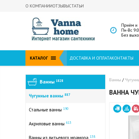
О КОМПАНИИ
ОТЗЫВЫ
СТАТЬИ
Приём и 
Пн-Вс 9:
Без вых
КАТАЛОГ
ДОСТАВКА И ОПЛАТА
КОНТАКТЫ
Ванны
/
Чугунн
Ванны
1828
ВАННА ЧУ
887
Чугунные ванны
190
Стальные ванны
613
Акриловые ванны
138
Ванны из литьевого мрамора