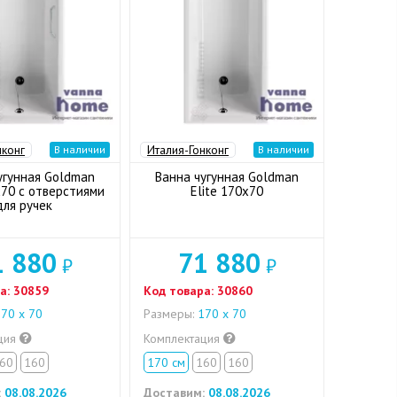
нконг
Италия-Гонконг
В наличии
В наличии
угунная Goldman
Ванна чугунная Goldman
x70 с отверстиями
Elite 170x70
для ручек
1 880
71 880
₽
₽
а:
30859
Код товара:
30860
70 х 70
Размеры:
170 х 70
ция
Комплектация
60
160
170 см
160
160
:
08.08.2026
Доставим:
08.08.2026