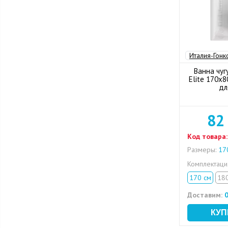
Италия-Гонк
Ванна чуг
Elite 170x8
дл
82
Код товара:
Размеры:
170
Комплектац
170 см
18
Доставим:
0