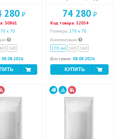
4 280
74 280
₽
₽
а:
30861
Код товара:
32034
70 х 70
Размеры:
170 х 70
ция
Комплектация
60
160
170 см
160
160
:
08.08.2026
Доставим:
08.08.2026