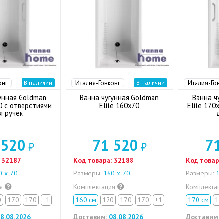
онг
Италия-Гонконг
Италия-Го
В наличии
В наличии
унная Goldman
Ванна чугунная Goldman
Ванна ч
0 с отверстиями
Elite 160x70
Elite 170
я ручек
 520
71 520
7
₽
₽
32187
Код товара:
32188
Код товар
 х 70
Размеры:
160 х 70
Размеры:
1
ия
Комплектация
Комплекта
0
170
170
+1
160 см
170
170
170
+1
170 см
1
8.08.2026
Доставим:
08.08.2026
Доставим