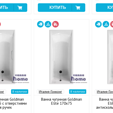
онг
Италия-Гонконг
Италия-Го
В наличии
В наличии
унная Goldman
Ванна чугунная Goldman
Ванна ч
5 с отверстиями
Elite 170x75
Eli
я ручек
антискол