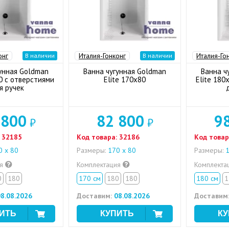
онг
Италия-Гонконг
Италия-Го
В наличии
В наличии
унная Goldman
Ванна чугунная Goldman
Ванна ч
0 с отверстиями
Elite 170x80
Elite 180
я ручек
 800
82 800
9
₽
₽
32185
Код товара:
32186
Код товар
 x 80
Размеры:
170 x 80
Размеры:
1
ия
Комплектация
Комплекта
0
180
170 см
180
180
180 см
1
8.08.2026
Доставим:
08.08.2026
Доставим