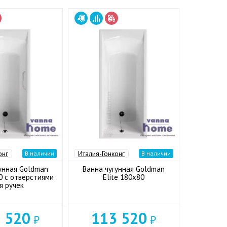
онг
Италия-Гонконг
В наличии
В наличии
унная Goldman
Ванна чугунная Goldman
0 с отверстиями
Elite 180x80
я ручек
 520
113 520
₽
₽