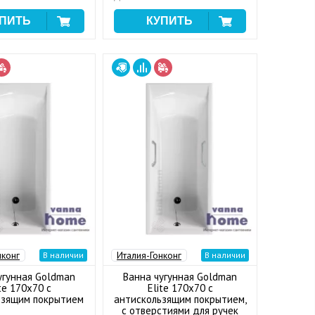
нконг
Италия-Гонконг
В наличии
В наличии
угунная Goldman
Ванна чугунная Goldman
te 170x70 с
Elite 170x70 с
ьзящим покрытием
антискользящим покрытием,
с отверстиями для ручек