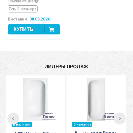
Комплектация
Есть 2 размера
Доставим:
08.08.2026
ЛИДЕРЫ ПРОДАЖ
В наличии
В наличии
c
Ванна стальная Reimar с
Ванна стальная Reimar с
У