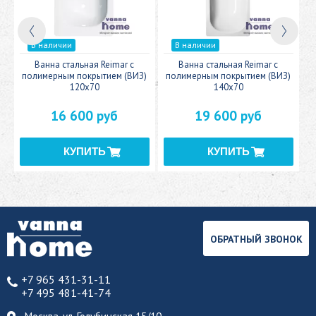
В наличии
В наличии
c
Ванна стальная Reimar с
Ванна стальная Reimar с
У
полимерным покрытием (ВИЗ)
полимерным покрытием (ВИЗ)
120x70
140x70
16 600 руб
19 600 руб
ОБРАТНЫЙ ЗВОНОК
+7 965 431-31-11
+7 495 481-41-74