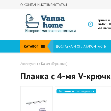
О КОМПАНИИ
ОТЗЫВЫ
СТАТЬИ
Приём и 
Пн-Вс 9:
Без вых
КАТАЛОГ
ДОСТАВКА И ОПЛАТА
КОНТАКТЫ
Аксессуары
/
Kaiser (Германия)
Планка с 4-мя V-крючк
Гарантия производителя