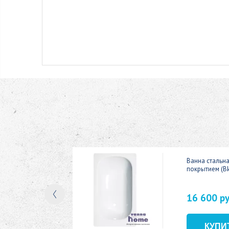
ic 150x70
Ванна стальн
покрытием (В
16 600 р