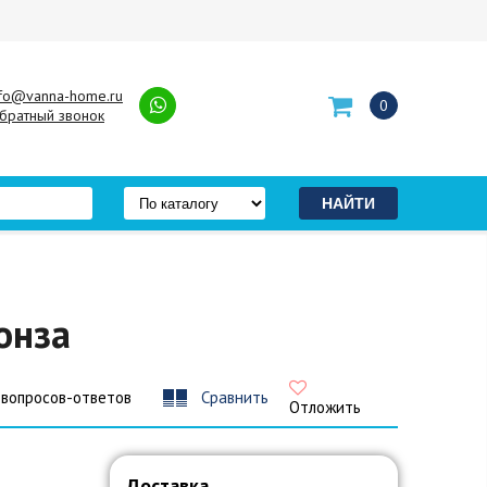
nfo@vanna-home.ru
0
братный звонок
онза
 вопросов-ответов
Сравнить
Отложить
Доставка