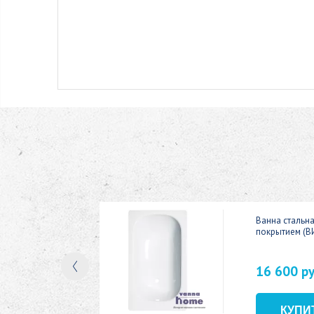
ic 150x70
Ванна стальн
покрытием (В
16 600 р