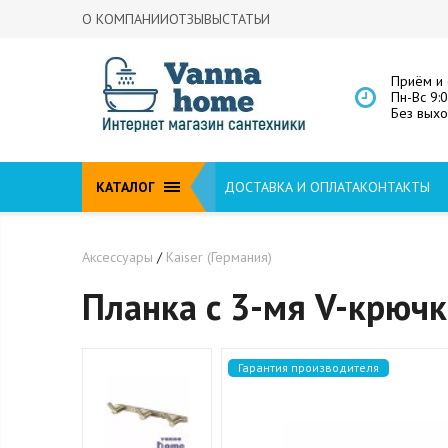
О КОМПАНИИ
ОТЗЫВЫ
СТАТЬИ
Приём и 
Пн-Вс 9:
Без вых
КАТАЛОГ
ДОСТАВКА И ОПЛАТА
КОНТАКТЫ
Аксессуары
/
Kaiser (Германия)
Планка с 3-мя V-крючк
Гарантия производителя