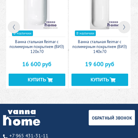
В наличии
В наличии
c
Ванна стальная Reimar с
Ванна стальная Reimar с
У
полимерным покрытием (ВИЗ)
полимерным покрытием (ВИЗ)
120x70
140x70
16 600 руб
19 600 руб
ОБРАТНЫЙ ЗВОНОК
+7 965 431-31-11