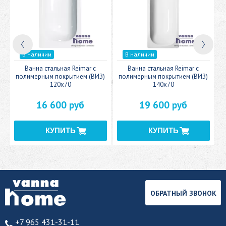
В наличии
В наличии
c
Ванна стальная Reimar с
Ванна стальная Reimar с
У
полимерным покрытием (ВИЗ)
полимерным покрытием (ВИЗ)
120x70
140x70
16 600 руб
19 600 руб
ОБРАТНЫЙ ЗВОНОК
+7 965 431-31-11