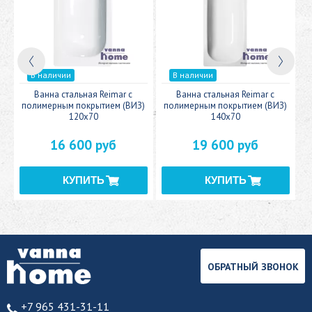
В наличии
В наличии
c
Ванна стальная Reimar с
Ванна стальная Reimar с
У
полимерным покрытием (ВИЗ)
полимерным покрытием (ВИЗ)
120x70
140x70
16 600 руб
19 600 руб
ОБРАТНЫЙ ЗВОНОК
+7 965 431-31-11