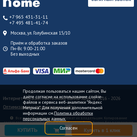
+7 965 431-31-11
+7 495 481-41-74
Москва, ул. Голубинская 15/10
Приём и обработка заказов
Пн-Вс 9:00-21:00
Без выходных
Продолжая пользоваться нашим сайтом, Вы
даёте согласие на использование cookie-
Интернет-магазин сантехники Ванна-Хоум
© 2016 - 2026
файлов и сервиса веб-аналитики "Яндекс
Оптимизация и продвижение сайта
Метрика". Для получения дополнительной
информации см.
Политика обработки
Все торговые марки принадлежат их владельцам. Копирование
персональных данных.
составляющих частей сайта в какой бы то ни было форме без разрешения
владельца авторских прав запрещено.
Согласен
Купить в 1 клик