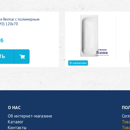
ая Reimar с полимерным
ИЗ) 120x70
уб
В наличии
О НАС
ПО
Об интернет-магазине
Сог
Каталог
Тов
Контакты
Тов