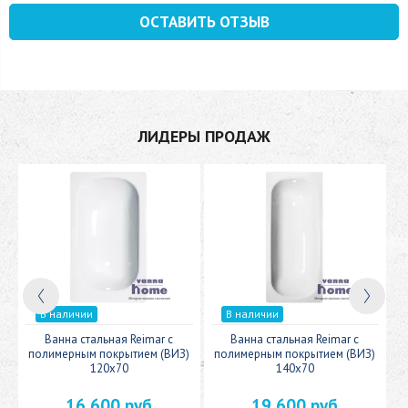
ОСТАВИТЬ ОТЗЫВ
ЛИДЕРЫ ПРОДАЖ
В наличии
В наличии
c
Ванна стальная Reimar с
Ванна стальная Reimar с
У
полимерным покрытием (ВИЗ)
полимерным покрытием (ВИЗ)
120x70
140x70
16 600 руб
19 600 руб