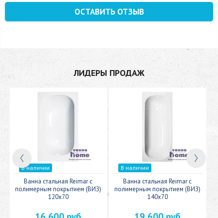
ОСТАВИТЬ ОТЗЫВ
ЛИДЕРЫ ПРОДАЖ
В наличии
В наличии
c
Ванна стальная Reimar с
Ванна стальная Reimar с
У
полимерным покрытием (ВИЗ)
полимерным покрытием (ВИЗ)
120x70
140x70
16 600 руб
19 600 руб