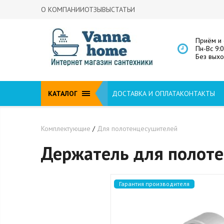
О КОМПАНИИ
ОТЗЫВЫ
СТАТЬИ
Приём и 
Пн-Вс 9:
Без вых
КАТАЛОГ
ДОСТАВКА И ОПЛАТА
КОНТАКТЫ
Комплектующие
/
Для полотенцесушителей
Держатель для полоте
Гарантия производителя