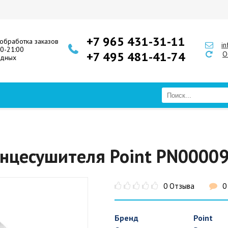
+7 965 431-31-11
обработка заказов
i
00-21:00
+7 495 481-41-74
О
одных
нцесушителя Point PN00009 
0 Отзыва
0
Бренд
Point