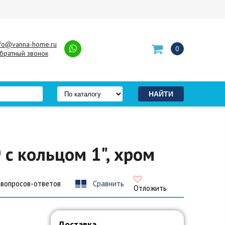
nfo@vanna-home.ru
0
братный звонок
с кольцом 1", хром
 вопросов-ответов
Сравнить
Отложить
Доставка