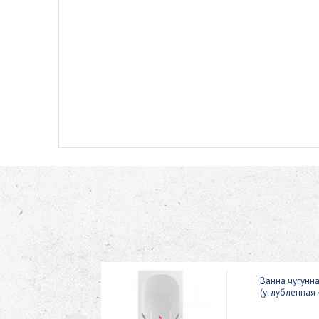
70 с гладким
Ванна чугунна
(углубленная 