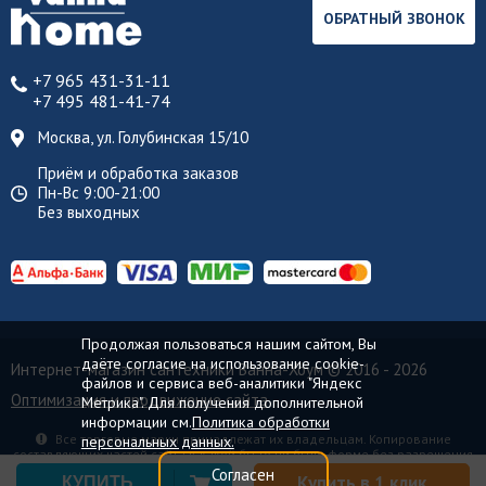
ОБРАТНЫЙ ЗВОНОК
+7 965 431-31-11
+7 495 481-41-74
Москва, ул. Голубинская 15/10
Приём и обработка заказов
Пн-Вс 9:00-21:00
Без выходных
Продолжая пользоваться нашим сайтом, Вы
даёте согласие на использование cookie-
Интернет-магазин сантехники Ванна-Хоум
© 2016 - 2026
файлов и сервиса веб-аналитики "Яндекс
Оптимизация и продвижение сайта
Метрика". Для получения дополнительной
информации см.
Политика обработки
Все торговые марки принадлежат их владельцам. Копирование
персональных данных.
составляющих частей сайта в какой бы то ни было форме без разрешения
владельца авторских прав запрещено.
Согласен
Купить в 1 клик