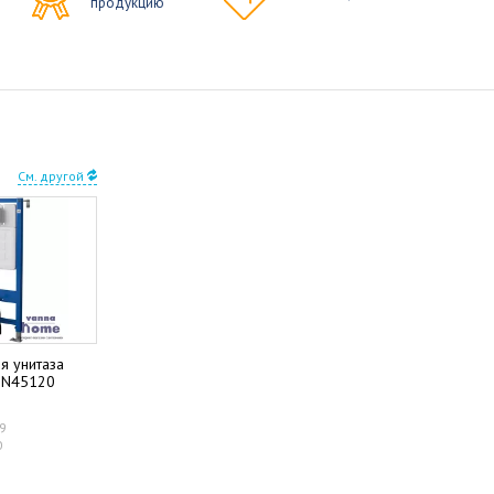
продукцию
См. другой
я унитаза
 PN45120
09
0