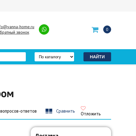
nfo@vanna-home.ru
0
братный звонок
ром
 вопросов-ответов
Сравнить
Отложить
Доставка