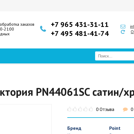
+7 965 431-31-11
обработка заказов
i
00-21:00
+7 495 481-41-74
О
одных
иктория PN44061SC сатин/х
0 Отзыва
0
Бренд
Point