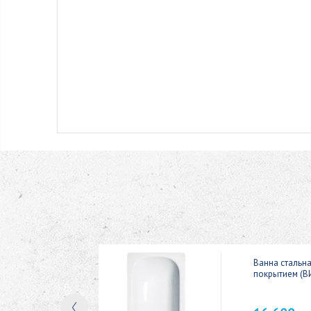
ic 150x70
Ванна стальн
покрытием (В