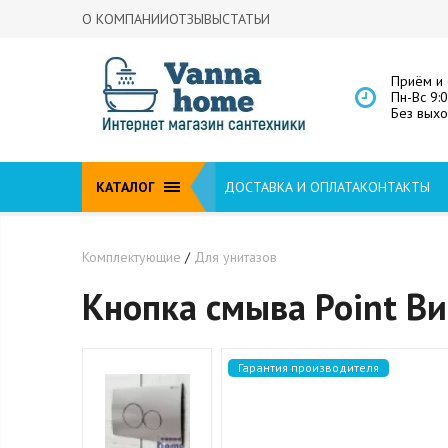
О КОМПАНИИ
ОТЗЫВЫ
СТАТЬИ
Приём и 
Пн-Вс 9:
Без вых
КАТАЛОГ
ДОСТАВКА И ОПЛАТА
КОНТАКТЫ
Комплектующие
/
Для унитазов
Кнопка смыва Point В
Гарантия производителя